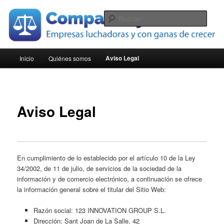
Ir
Empresas luchadoras y con ganas de crecer
al
Busc
contenido
principal
Compara Pymes
Menú
Aviso Legal
Inicio
Quiénes somos
principal
Aviso Legal
En cumplimiento de lo establecido por el artículo 10 de la Ley
34/2002, de 11 de julio, de servicios de la sociedad de la
información y de comercio electrónico, a continuación se ofrece
la información general sobre el titular del Sitio Web:
Razón social: 123 INNOVATION GROUP S.L.
Dirección: Sant Joan de La Salle, 42