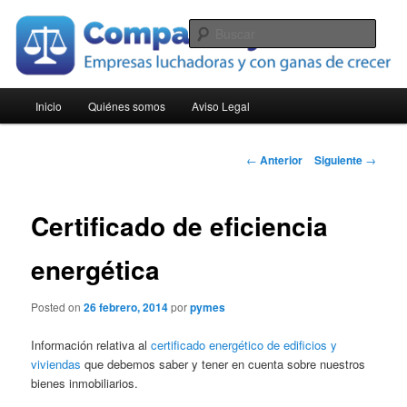
Ir
Empresas luchadoras y con ganas de crecer
al
Busc
contenido
principal
Compara Pymes
Menú
Inicio
Quiénes somos
Aviso Legal
principal
Navegación
←
Anterior
Siguiente
→
de
entradas
Certificado de eficiencia
energética
Posted on
26 febrero, 2014
por
pymes
Información relativa al
certificado energético de edificios y
viviendas
que debemos saber y tener en cuenta sobre nuestros
bienes inmobiliarios.