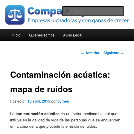
Ir
Empresas luchadoras y con ganas de crecer
al
Busc
contenido
principal
Compara Pymes
Menú
Inicio
Quiénes somos
Aviso Legal
principal
Navegación
←
Anterior
Siguiente
→
de
entradas
Contaminación acústica:
mapa de ruidos
Posted on
10 abril, 2015
por
pymes
La
contaminación acústica
es un factor medioambiental que
influye en la calidad de vida de las personas que se encuentren
en la zona de la que procede la emisión de ruidos.