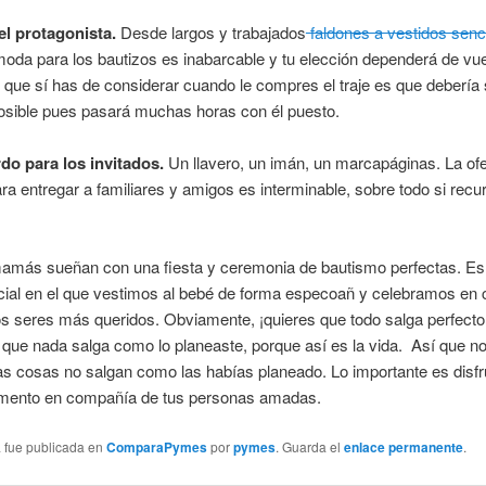
el protagonista.
Desde largos y trabajados
faldones a vestidos senci
moda para los bautizos es inabarcable y tu elección dependerá de vu
 que sí has de considerar cuando le compres el traje es que debería
sible pues pasará muchas horas con él puesto.
do para los invitados.
Un llavero, un imán, un marcapáginas. La ofe
ara entregar a familiares y amigos es interminable, sobre todo si recu
más sueñan con una fiesta y ceremonia de bautismo perfectas. Es
ial en el que vestimos al bebé de forma especoañ y celebramos en
s seres más queridos. Obviamente, ¡quieres que todo salga perfecto
 que nada salga como lo planeaste, porque así es la vida. Así que n
s cosas no salgan como las habías planeado. Lo importante es disfr
mento en compañía de tus personas amadas.
a fue publicada en
ComparaPymes
por
pymes
. Guarda el
enlace permanente
.