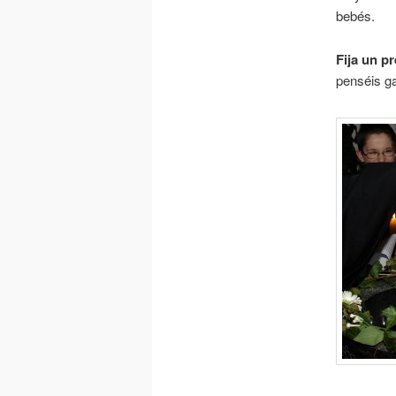
bebés.
Fija un p
penséis ga