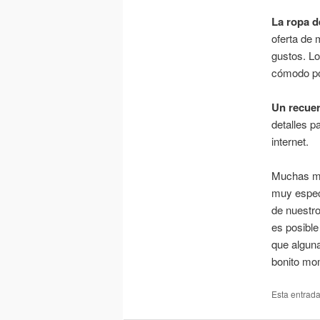
La ropa d
oferta de 
gustos. Lo
cómodo po
Un recuer
detalles p
internet.
Muchas ma
muy espec
de nuestro
es posible
que alguna
bonito mo
Esta entrad