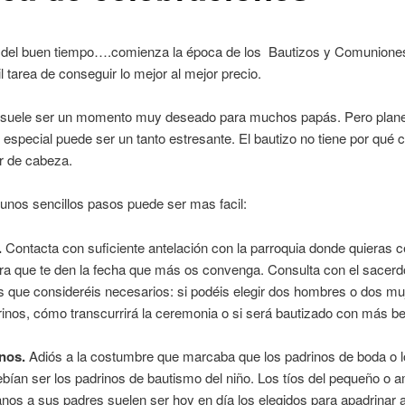
 del buen tiempo….comienza la época de los Bautizos y Comunione
cil tarea de conseguir lo mejor al mejor precio.
o suele ser un momento muy deseado para muchos papás. Pero plan
 especial puede ser un tanto estresante. El bautizo no tiene por qué 
r de cabeza.
unos sencillos pasos puede ser mas facil:
.
Contacta con suficiente antelación con la parroquia donde quieras c
ra que te den la fecha que más os convenga. Consulta con el sacerd
es que consideréis necesarios: si podéis elegir dos hombres o dos mu
nos, cómo transcurrirá la ceremonia o si será bautizado con más b
nos.
Adiós a la costumbre que marcaba que los padrinos de boda o 
bían ser los padrinos de bautismo del niño. Los tíos del pequeño o 
os a sus padres suelen ser hoy en día los elegidos para apadrinar a