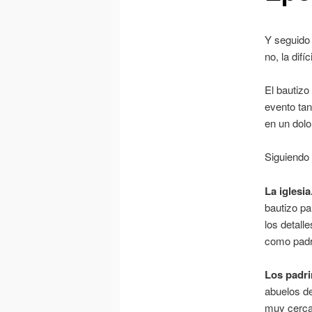
Y seguido
no, la difí
El bautiz
evento tan
en un dolo
Siguiendo 
La iglesia
bautizo pa
los detall
como padri
Los padri
abuelos de
muy cercan