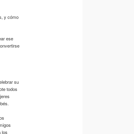
s, y cómo
ear ese
convertirse
elebrar su
ote todos
jeres
ebés.
los
amigos
 los