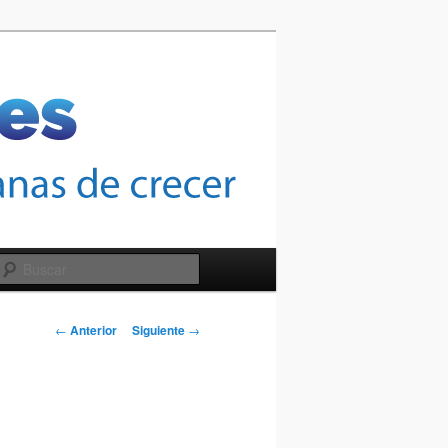
Buscar
Navegación
←
Anterior
Siguiente
→
de
entradas