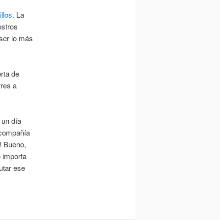
llos.
La
estros
 ser lo más
rta de
rres a
 un día
 compañía
! Bueno,
o importa
utar ese