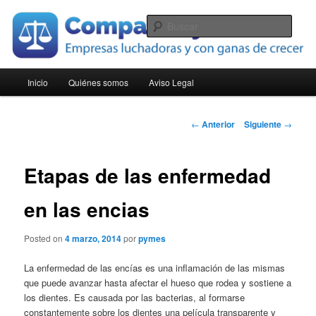
Ir
Empresas luchadoras y con ganas de crecer
al
Busc
contenido
principal
Compara Pymes
Menú
Inicio
Quiénes somos
Aviso Legal
principal
Navegación
←
Anterior
Siguiente
→
de
entradas
Etapas de las enfermedad
en las encias
Posted on
4 marzo, 2014
por
pymes
La enfermedad de las encías es una inflamación de las mismas
que puede avanzar hasta afectar el hueso que rodea y sostiene a
los dientes. Es causada por las bacterias, al formarse
constantemente sobre los dientes una película transparente y