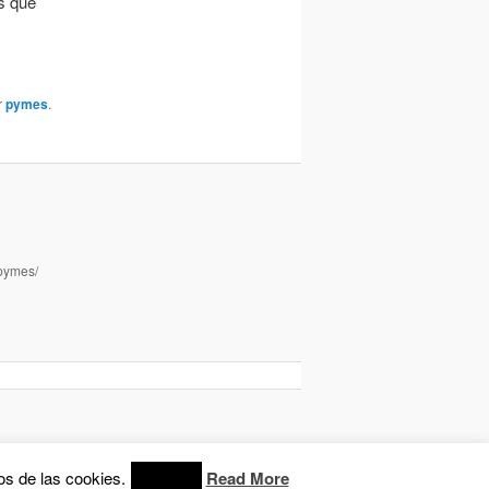
ás que
r
pymes
.
apymes/
os de las cookies.
Read More
Accept