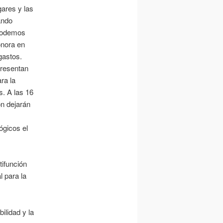
gares y las
ando
odemos
onora en
gastos.
presentan
ra la
. A las 16
ón dejarán
ógicos el
ifunción
 para la
ilidad y la