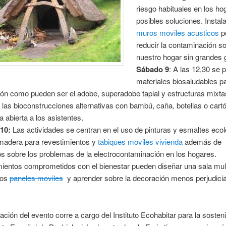
riesgo habituales en los ho
posibles soluciones. Instal
muros moviles acusticos
p
reducir la contaminación s
nuestro hogar sin grandes 
Sábado 9
: A las 12,30 se 
materiales biosaludables pa
ón como pueden ser el adobe, superadobe tapial y estructuras mixtas
e las bioconstrucciones alternativas con bambú, caña, botellas o cart
a abierta a los asistentes.
10:
Las actividades se centran en el uso de pinturas y esmaltes ecol
 madera para revestimientos y
tabiques moviles vivienda
además de
s sobre los problemas de la electrocontaminación en los hogares.
ientos comprometidos con el bienestar pueden diseñar una sala mult
los
paneles moviles
y aprender sobre la decoración menos perjudicial
ación del evento corre a cargo del Instituto Ecohabitar para la sostenib