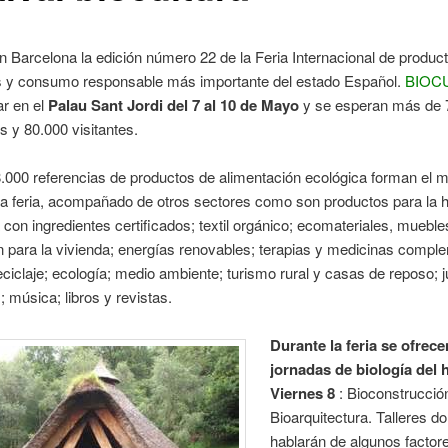
en Barcelona la edición número 22 de la Feria Internacional de produc
s y consumo responsable más importante del estado Español.
BIOC
ar en el
Palau Sant Jordi del 7 al 10 de Mayo
y se esperan más de 
s y 80.000 visitantes.
.000 referencias de productos de alimentación ecológica forman el 
la feria, acompañado de otros sectores como son productos para la hi
con ingredientes certificados; textil orgánico; ecomateriales, mueble
 para la vivienda; energías renovables; terapias y medicinas comple
eciclaje; ecología; medio ambiente; turismo rural y casas de reposo; 
; música; libros y revistas.
Durante la feria se ofrece
jornadas de biología del h
Viernes 8
: Bioconstrucción
Bioarquitectura. Talleres d
hablarán de algunos factor