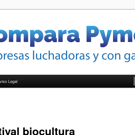
nas de crecer
mes
viso Legal
ival biocultura