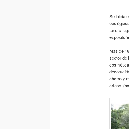
Se inicia 
ecológico
tendrá lug
expositore
Más de 18
sector de 
cosmética 
decoración
ahorro y r
artesanías