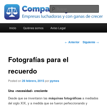
Ir
Empresas luchadoras y con ganas de crecer
al
Busc
contenido
principal
Compara Pymes
Menú
Inicio
Quiénes somos
Aviso Legal
principal
Navegación
←
Anterior
Siguiente
→
de
entradas
Fotografías para el
recuerdo
Posted on
26 febrero, 2015
por
pymes
Una «necesidad» creciente
Desde que se inventaron las
máquinas fotográficas
a mediados
del siglo XIX, y a medida que se fueron perfeccionando y