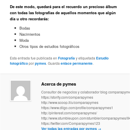
De este modo, quedará para el recuerdo un precioso álbum
con todas las fotografías de aquellos momentos que algún
día u otro recordarás:
Bodas
Nacimientos
Moda
Otros tipos de estudios fotográficos
Esta entrada fue publicada en
Fotografía
y etiquetada
Estudio
fotográfico
por
pymes
. Guarda
enlace permanente
.
Acerca de pymes
Consultor de negocios y colaborador blog comparapym
https://storify.com/comparapymes
http://www.scoop.it/u/comparapymes
https://www.diigo.com/profile/comparapymes1
http://pinterest.com/comparapymes/
http://www.stumbleupon.com/stumbler/comparapymes/li
https://twitter.com/Comparapymes123
Ver todas las entradas por pymes
→