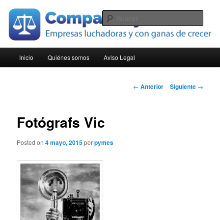
Ir
Empresas luchadoras y con ganas de crecer
al
Busc
contenido
principal
Compara Pymes
Menú
Inicio
Quiénes somos
Aviso Legal
principal
Navegación
←
Anterior
Siguiente
→
de
entradas
Fotógrafs Vic
Posted on
4 mayo, 2015
por
pymes