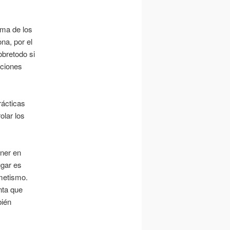
ema de los
na, por el
sobretodo si
uciones
rácticas
olar los
ner en
ugar es
rmetismo.
nta que
bién