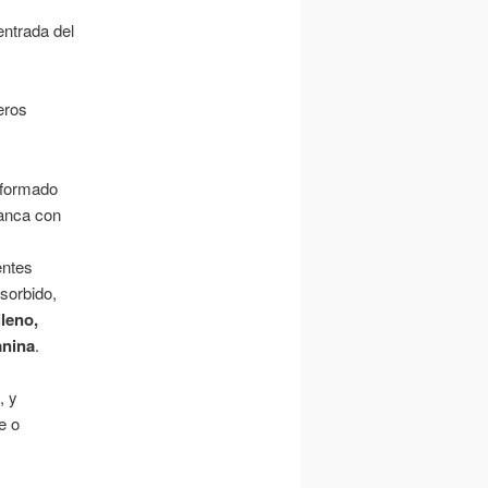
entrada del
eros
 formado
tanca con
entes
sorbido,
ileno,
anina
.
o
, y
e o