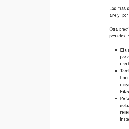
Los más se
aire y, po
Otra pract
pesados, q
El u
por 
una 
Tamb
tran
mayo
Fibr
Pero
solu
rell
insta