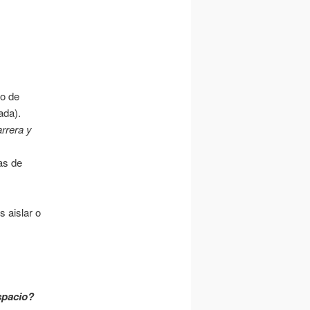
 o de
ada).
rrera y
as de
 aislar o
spacio?