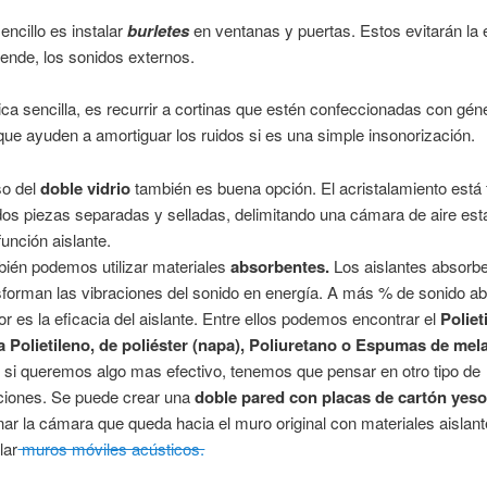
ncillo es instalar
burletes
en ventanas y puertas. Estos evitarán la 
r ende, los sonidos externos.
ica sencilla, es recurrir a cortinas que estén confeccionadas con gén
ue ayuden a amortiguar los ruidos si es una simple insonorización.
so del
doble vidrio
también es buena opción. El acristalamiento está
dos piezas separadas y selladas, delimitando una cámara de aire es
función aislante.
ién podemos utilizar materiales
absorbentes.
Los aislantes absorb
sforman las vibraciones del sonido en energía. A más % de sonido ab
r es la eficacia del aislante. Entre ellos podemos encontrar el
Poliet
a Polietileno, de poliéster (napa), Poliuretano o Espumas de mel
 si queremos algo mas efectivo, tenemos que pensar en otro tipo de
ciones. Se puede crear una
doble pared con placas de cartón yes
enar la cámara que queda hacia el muro original con materiales aislant
lar
muros móviles acústicos.