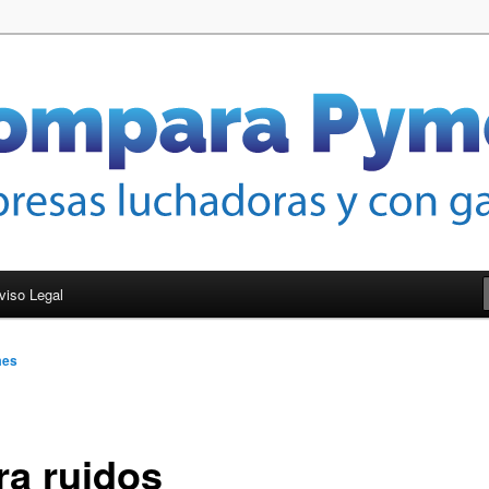
nas de crecer
mes
viso Legal
mes
ra ruidos