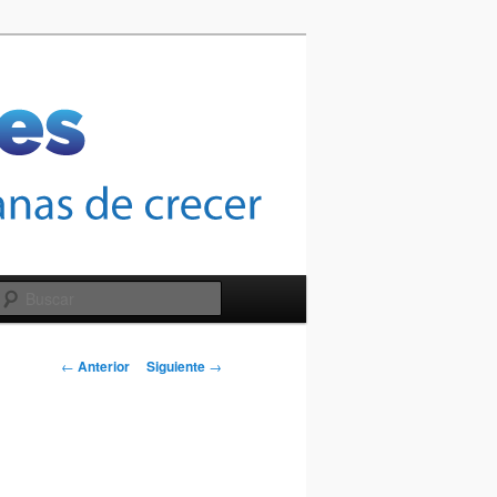
Buscar
Navegación
←
Anterior
Siguiente
→
de
entradas