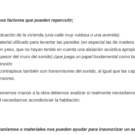
s factores que pueden repercutir;
bicación de la vivienda
(una calle muy ruidosa o una avenida).
aterial utilizado para levantar las paredes (en especial las de madera
ón yeso, que no hayan tenido en cuenta una aislación acústica apropi
spesor del muro del sonido).
(que juega un papel fundamental como ba
ención
contrapisos también son transmisores del sonido, al igual que las caj
nsores.
ponernos manos a la obra debemos analizar si realmente necesitamos
d necesitamos acondicionar la habitación.
nismos o materiales nos pueden ayudar para insonorizar un e