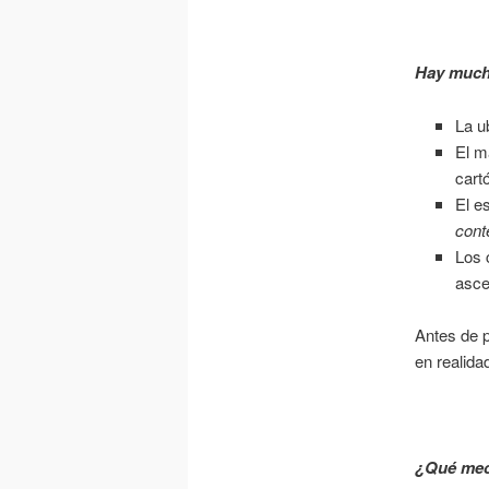
Hay mucho
La u
El m
cart
El e
cont
Los 
asce
Antes de 
en realida
¿Qué meca