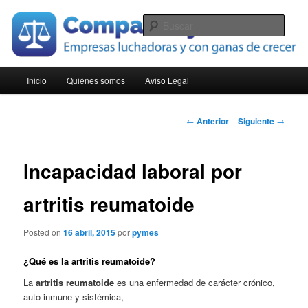
Ir
Empresas luchadoras y con ganas de crecer
al
Busc
contenido
principal
Compara Pymes
Menú
Inicio
Quiénes somos
Aviso Legal
principal
Navegación
←
Anterior
Siguiente
→
de
entradas
Incapacidad laboral por
artritis reumatoide
Posted on
16 abril, 2015
por
pymes
¿Qué es la artritis reumatoide?
La
artritis reumatoide
es una enfermedad de carácter crónico,
auto-inmune y sistémica,