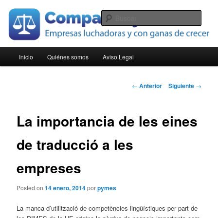
Ir
Empresas luchadoras y con ganas de crecer
al
Busc
contenido
principal
Compara Pymes
Menú
Inicio
Quiénes somos
Aviso Legal
principal
Navegación
←
Anterior
Siguiente
→
de
entradas
La importancia de les eines
de traducció a les
empreses
Posted on
14 enero, 2014
por
pymes
La manca d’utilització de competències lingüístiques per part de