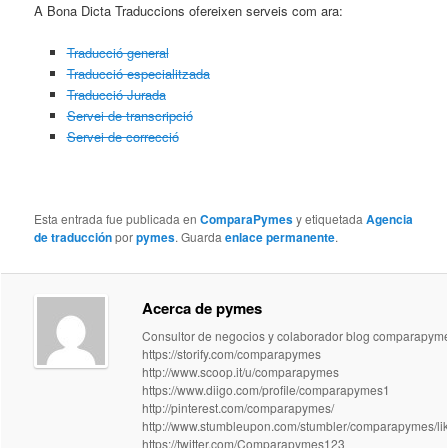
A Bona Dicta Traduccions ofereixen serveis com ara:
Traducció general
Traducció especialitzada
Traducció Jurada
Servei de transcripció
Servei de correcció
Esta entrada fue publicada en
ComparaPymes
y etiquetada
Agencia
de traducción
por
pymes
. Guarda
enlace permanente
.
Acerca de pymes
Consultor de negocios y colaborador blog comparapym
https://storify.com/comparapymes
http://www.scoop.it/u/comparapymes
https://www.diigo.com/profile/comparapymes1
http://pinterest.com/comparapymes/
http://www.stumbleupon.com/stumbler/comparapymes/li
https://twitter.com/Comparapymes123