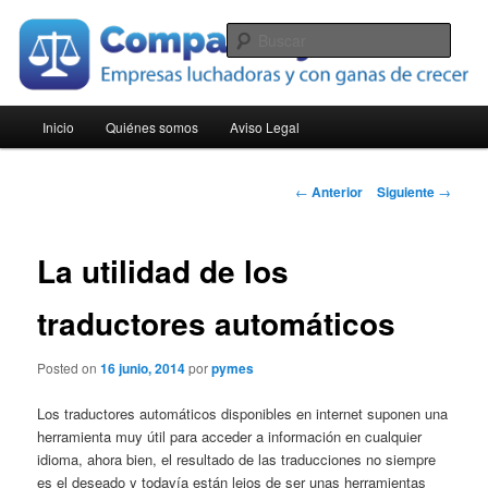
Ir
Empresas luchadoras y con ganas de crecer
al
Busc
contenido
principal
Compara Pymes
Menú
Inicio
Quiénes somos
Aviso Legal
principal
Navegación
←
Anterior
Siguiente
→
de
entradas
La utilidad de los
traductores automáticos
Posted on
16 junio, 2014
por
pymes
Los traductores automáticos disponibles en internet suponen una
herramienta muy útil para acceder a información en cualquier
idioma, ahora bien, el resultado de las traducciones no siempre
es el deseado y todavía están lejos de ser unas herramientas