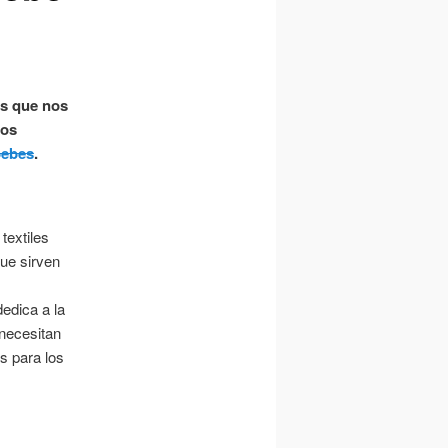
os que nos
los
bebes
.
textiles
que sirven
edica a la
necesitan
s para los