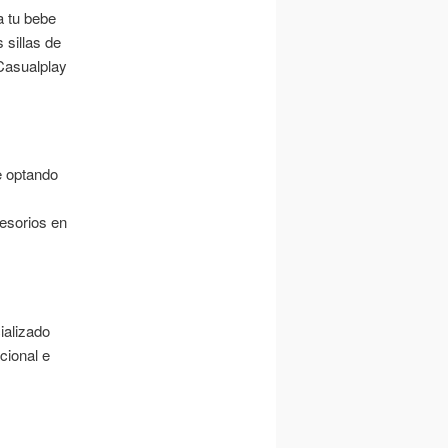
a tu bebe
 sillas de
 Casualplay
e optando
esorios en
ializado
cional e