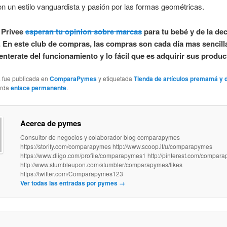
n un estilo vanguardista y pasión por las formas geométricas.
 Privee
esperan tu opinion sobre marcas
para tu bebé y de la de
. En este club de compras, las compras son cada día mas sencilla
enterate del funcionamiento y lo fácil que es adquirir sus produc
a fue publicada en
ComparaPymes
y etiquetada
Tienda de artículos premamá y 
arda
enlace permanente
.
Acerca de pymes
Consultor de negocios y colaborador blog comparapymes
https://storify.com/comparapymes http://www.scoop.it/u/comparapymes
https://www.diigo.com/profile/comparapymes1 http://pinterest.com/compar
http://www.stumbleupon.com/stumbler/comparapymes/likes
https://twitter.com/Comparapymes123
Ver todas las entradas por pymes
→