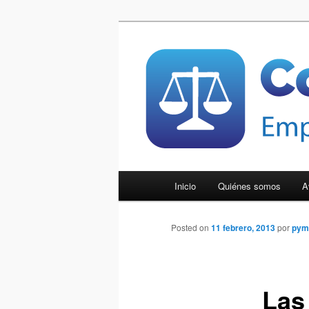
Ir
Empresas luchadoras y con ga
al
contenido
Compara Py
principal
Menú
Inicio
Quiénes somos
A
principal
Posted on
11 febrero, 2013
por
pym
Las