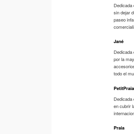
Dedicada d
sin dejar 
paseo infa
comercial
Jané
Dedicada 
por la may
accesorio
todo el m
PetitPraia
Dedicada d
en cubrir
internacion
Praia