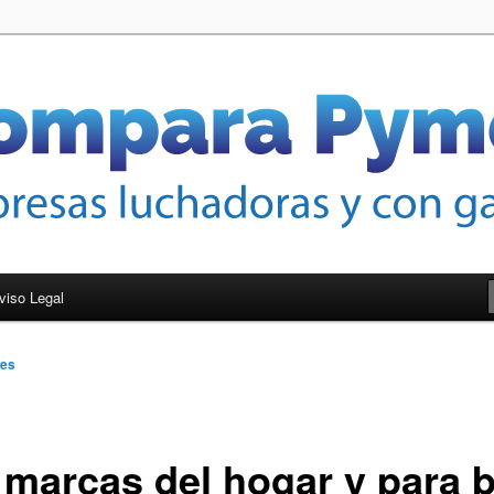
nas de crecer
mes
viso Legal
es
 marcas del hogar y para 