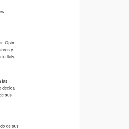
res
os. Opta
lores y
n Italy.
 las
e dedica
 de sus
ndo de sus