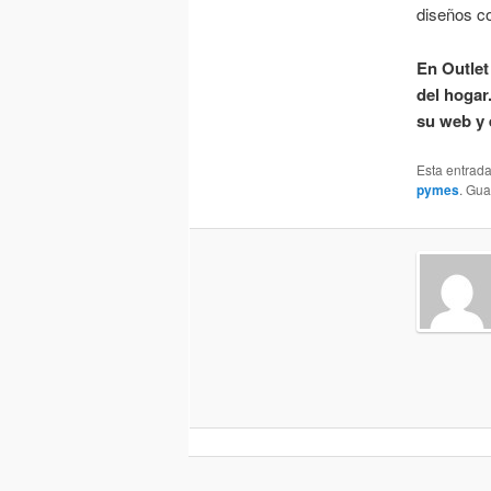
diseños co
En Outlet
del hogar
su web y 
Esta entrad
pymes
. Gu