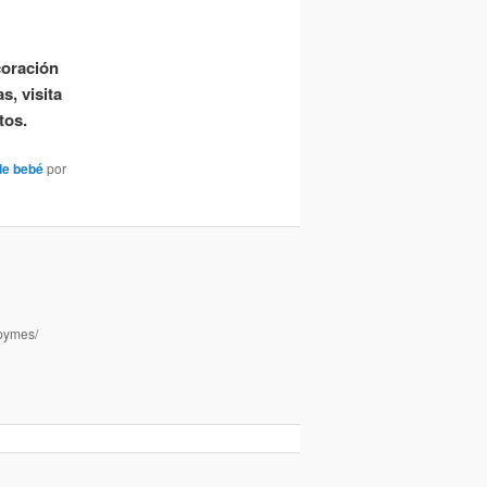
coración
s, visita
tos.
de bebé
por
apymes/