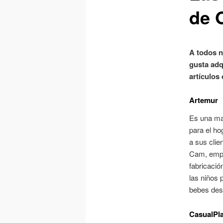
de 
A todos n
gusta adq
artículos
Artemur
Es una mar
para el ho
a sus clie
Cam, empre
fabricaci
las niños 
bebes desd
CasualPl