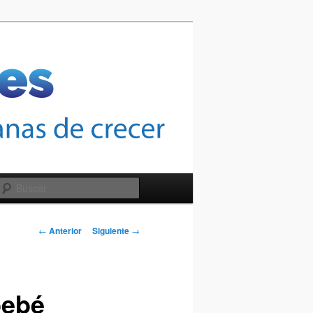
Buscar
Navegación
←
Anterior
Siguiente
→
de
entradas
bebé