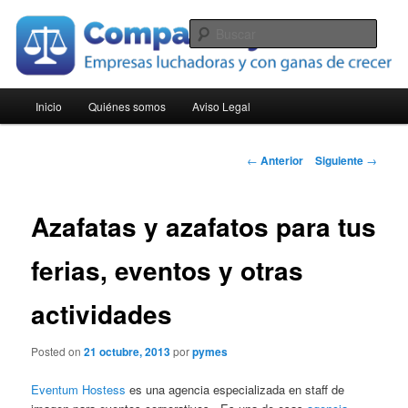
Ir
Empresas luchadoras y con ganas de crecer
al
Busc
contenido
principal
Compara Pymes
Menú
Inicio
Quiénes somos
Aviso Legal
principal
Navegación
←
Anterior
Siguiente
→
de
entradas
Azafatas y azafatos para tus
ferias, eventos y otras
actividades
Posted on
21 octubre, 2013
por
pymes
Eventum Hostess
es una agencia especializada en staff de