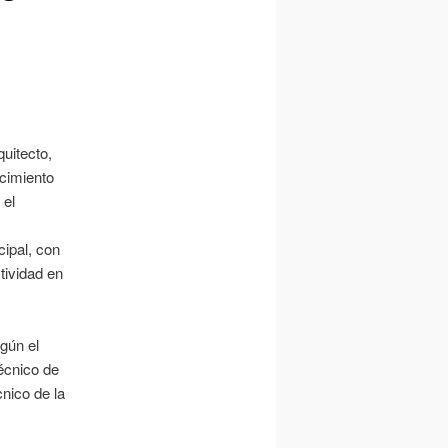
uitecto,
ocimiento
 el
ipal, con
ctividad en
gún el
écnico de
nico de la