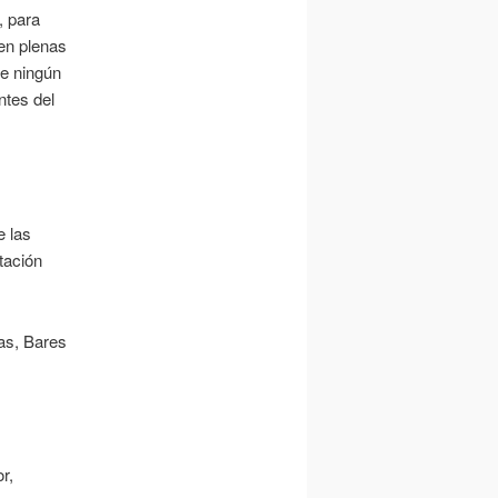
, para
 en plenas
de ningún
ntes del
e las
tación
as, Bares
r,