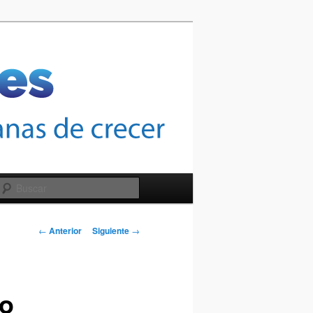
Buscar
Navegación
←
Anterior
Siguiente
→
de
entradas
to