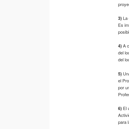
proye
3)
La 
Es im
posibi
4)
A c
del l
del lo
5)
Una
el Pr
por u
Profe
6)
El 
Activ
para 