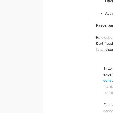
Ofic
Acti
Pasos par
Este debe 
Certifica
la activid
1)
Lo 
exper
consu
tramit
norma
2)
Una
escog