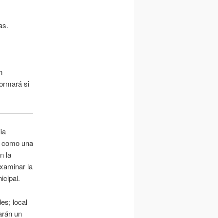
as.
n
ormará si
ia
r, como una
n la
examinar la
icipal.
es; local
tarán un