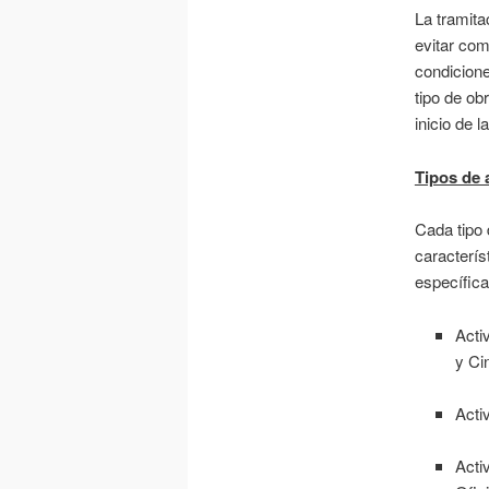
La tramita
evitar com
condicione
tipo de ob
inicio de l
Tipos de 
Cada tipo 
caracterís
específica
Acti
y Ci
Acti
Acti