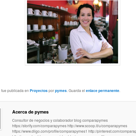
a fue publicada en
Proyectos
por
pymes
. Guarda el
enlace permanente
.
Acerca de pymes
Consultor de negocios y colaborador blog comparapymes
https://storify.com/comparapymes http://www.scoop.it/u/comparapymes
https://www.diigo.com/profile/comparapymes1 http://pinterest.com/compar