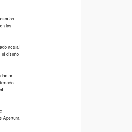
cesarios.
on las
ado actual
 el diseño
edactar
 firmado
al
de
e Apertura