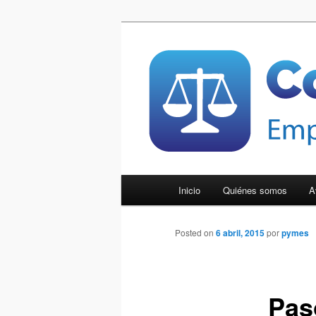
Ir
Empresas luchadoras y con ga
al
contenido
Compara Py
principal
Menú
Inicio
Quiénes somos
A
principal
Posted on
6 abril, 2015
por
pymes
Pas