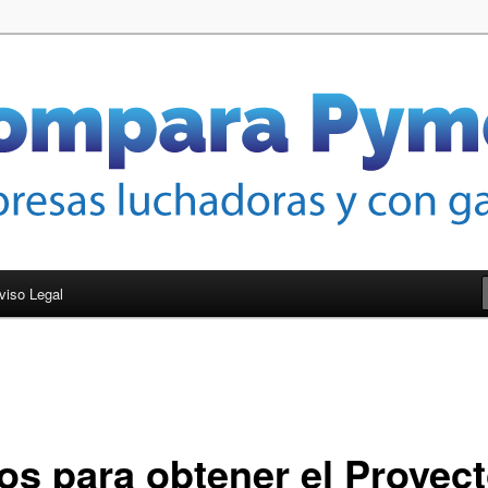
nas de crecer
mes
viso Legal
os para obtener el Proyec