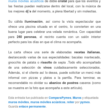
muros móviles acústicos
de doble
cristal
para que los eventos y
las fiestas puedan realizarse dentro del local, con la música de
los mejores
dj’s
del momento, a plena libertad y sin molestias.
Su cálida
iluminación
, así como la vista espectacular que
ofrece una piscina situada en el centro, lo convierten en una
buena lugar para celebrar una velada romántica. Con capacidad
para
240 peronas
, el recinto cuenta con un salón interior
perfecto para los días en que el clima no acompaña.
La carta ofrece una serie de elaboradas
recetas italianas
,
destancando varias de sus especialidades: bacalao mantecado,
gnocchis de patata o
rissotto
de sepia .Todo ello acompañado
de una selección de
vinos
cuidadosamente seleccionados.
Además, si el cliente así lo desea, puede solicitar un menú más
informal con pizzas y platos a la parrilla. Para terminar, es
recomendable no olvidar su
abanico de postres
caseros (como
se muestra en la foto que acompaña a este artículo).
Esta entrada fue publicada en
ComparaPymes
,
Muros
y etiquetada
muros móviles
,
muros móviles acústicos
,
reiter
por
pymes
.
Guarda
enlace permanente
.