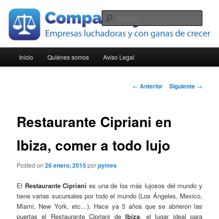
Ir
Empresas luchadoras y con ganas de crecer
al
Busc
contenido
principal
Compara Pymes
Menú
Inicio
Quiénes somos
Aviso Legal
principal
Navegación
←
Anterior
Siguiente
→
de
entradas
Restaurante Cipriani en
Ibiza, comer a todo lujo
Posted on
26 enero, 2015
por
pymes
El
Restaurante Cipriani
es una de los más lujosos del mundo y
tiene varias sucursales por todo el mundo (Los Ángeles, Mexico,
Miami, New York, etc…). Hace ya 3 años que se abrieron las
puertas el Restaurante Cipriani de
Ibiza
, el lugar ideal para