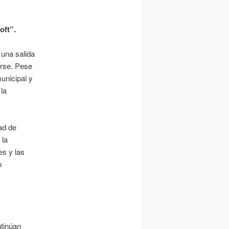
oft”.
 una salida
arse. Pese
municipal y
la
ad de
 la
es y las
n
ntinúan