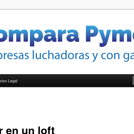
nas de crecer
mes
viso Legal
r en un loft