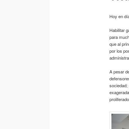
Hoy en día
Habilitar 
para mucho
que al pri
por los po
administra
A pesar de
defensores
sociedad; 
exagerada
proliferad