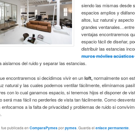
siendo las mismas desde s
espacios amplios y diáfano
altos, luz natural y aspecto 
grandes ventanales…entre
ventajas encontraremos qu
espacio fácil de diseñar, 
distribuir las estancias inc
muros móviles
acústicos
 aislarnos del ruido y separar las estancias.
ue encontraremos si decidimos vivir en un
loft,
normalmente son es
luz natural y las cuales podemos ventilar fácilmente, eliminamos pasil
ores con lo cual ganamos espacio, si tenemos hijos el disponer de vist
o será mas fácil no perderles de vista tan fácilmente. Como desvent
enfocarnos a la falta de privacidad y problemas de ruido si convivi
.
a fue publicada en
ComparaPymes
por
pymes
. Guarda el
enlace permanente
.