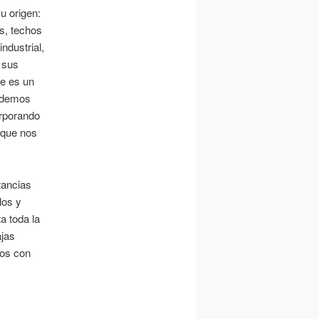
u origen:
s, techos
industrial,
 sus
e es un
podemos
orporando
que nos
tancias
los y
a toda la
ajas
mos con