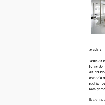
ayudaran a
Ventajas q
llenas de 
distribuid
estancia n
podríamos 
mas gente
Esta entrad