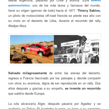
desde Argentina, pasando por Chile y Bolivia. Este
evento
automovilístico
, uno de los más duros y famosos del mundo,
tiene su origen (germen de todo) hacia el 1977.
Thierry Sabine
,
un piloto de motocicletas off-road francés se pierde ese año con
su moto en el desierto de Libia, durante el recorrido del rally
Abidjan-Niza.
Salvado milagrosamente
de entre las arenas del desierto,
regresa a Francia fascinado por los paisajes y decide compartir
con otros su aventura, digna de ser reproducida en un rally. Dos
años después y gracias a su empeño,
se inventa un recorrido
que saldría desde Europa.
La ruta alcanzaría Alger, después pasaría por Agadez y se
acabaría en Dakar. El fundador le pone un lema a su creación: