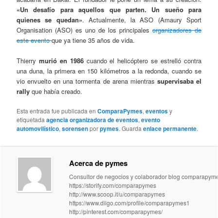
«Un desafío para aquellos que parten. Un sueño para
quienes se quedan»
. Actualmente, la ASO (Amaury Sport
Organisation (ASO) es uno de los principales
organizadores de
este evento
que ya tiene 35 años de vida.
Thierry
murió en 1986
cuando el helicóptero se estrelló contra
una duna, la primera en 150 kilómetros a la redonda, cuando se
vio envuelto en una tormenta de arena mientras
supervisaba el
rally
que había creado.
Esta entrada fue publicada en
ComparaPymes
,
eventos
y
etiquetada
agencia organizadora de eventos
,
evento
automovilístico
,
sorensen
por
pymes
. Guarda
enlace permanente
.
Acerca de pymes
Consultor de negocios y colaborador blog comparapym
https://storify.com/comparapymes
http://www.scoop.it/u/comparapymes
https://www.diigo.com/profile/comparapymes1
http://pinterest.com/comparapymes/