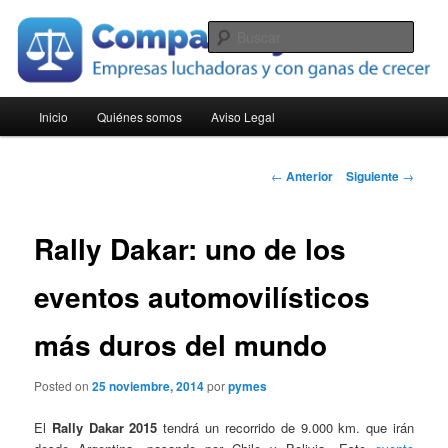
Ir
Empresas luchadoras y con ganas de crecer
al
Busc
contenido
principal
Compara Pymes
Menú
Inicio
Quiénes somos
Aviso Legal
principal
Navegación
←
Anterior
Siguiente
→
de
entradas
Rally Dakar: uno de los
eventos automovilísticos
más duros del mundo
Posted on
25 noviembre, 2014
por
pymes
El
Rally Dakar 2015
tendrá un recorrido de 9.000 km. que irán