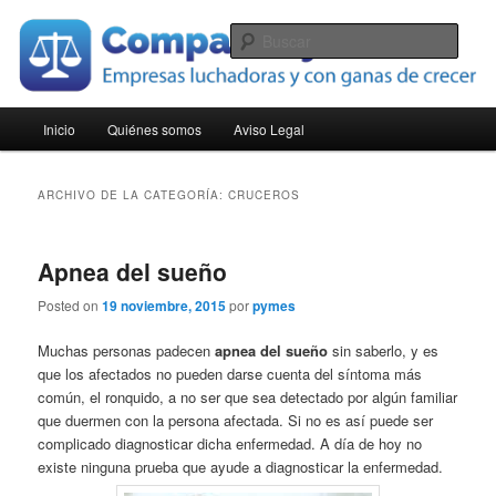
Ir
Ir
Empresas luchadoras y con ganas de crecer
al
al
Busc
contenido
contenido
principal
secundario
Compara Pymes
Menú
Inicio
Quiénes somos
Aviso Legal
principal
ARCHIVO DE LA CATEGORÍA:
CRUCEROS
Apnea del sueño
Posted on
19 noviembre, 2015
por
pymes
Muchas personas padecen
apnea del sueño
sin saberlo, y es
que los afectados no pueden darse cuenta del síntoma más
común, el ronquido, a no ser que sea detectado por algún familiar
que duermen con la persona afectada. Si no es así puede ser
complicado diagnosticar dicha enfermedad. A día de hoy no
existe ninguna prueba que ayude a diagnosticar la enfermedad.