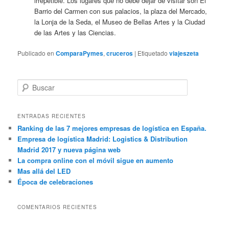
irrepetible. Los lugares que no debe dejar de visitar son El
Barrio del Carmen con sus palacios, la plaza del Mercado,
la Lonja de la Seda, el Museo de Bellas Artes y la Ciudad
de las Artes y las Ciencias.
Publicado en
ComparaPymes
,
cruceros
|
Etiquetado
viajeszeta
B
u
s
c
ENTRADAS RECIENTES
a
Ranking de las 7 mejores empresas de logística en España.
r
Empresa de logística Madrid: Logistics & Distribution
Madrid 2017 y nueva página web
La compra online con el móvil sigue en aumento
Mas allá del LED
Época de celebraciones
COMENTARIOS RECIENTES