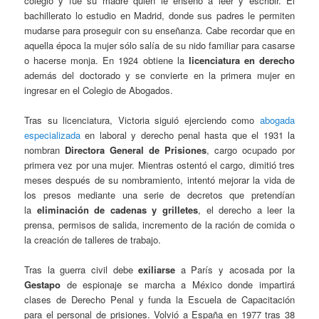
colegio y fue su madre quien le enseñó a leer y escribir. El
bachillerato lo estudio en Madrid, donde sus padres le permiten
mudarse para proseguir con su enseñanza. Cabe recordar que en
aquella época la mujer sólo salía de su nido familiar para casarse
o hacerse monja. En 1924 obtiene la
licenciatura en derecho
además del doctorado y se convierte en la primera mujer en
ingresar en el Colegio de Abogados.
Tras su licenciatura, Victoria siguió ejerciendo como
abogada
especializada
en laboral y derecho penal hasta que el 1931 la
nombran
Directora General de Prisiones
, cargo ocupado por
primera vez por una mujer. Mientras ostentó el cargo, dimitió tres
meses después de su nombramiento, intentó mejorar la vida de
los presos mediante una serie de decretos que pretendían
la
eliminación de cadenas y grilletes
, el derecho a leer la
prensa, permisos de salida, incremento de la ración de comida o
la creación de talleres de trabajo.
Tras la guerra civil debe
exiliarse
a París y acosada por la
Gestapo
de espionaje se marcha a México donde impartirá
clases de Derecho Penal y funda la Escuela de Capacitación
para el personal de prisiones. Volvió a España en 1977 tras 38