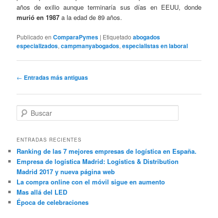
años de exilio aunque terminaría sus días en EEUU, donde
murió en 1987
a la edad de 89 años.
Publicado en
ComparaPymes
|
Etiquetado
abogados
especializados
,
campmanyabogados
,
especialistas en laboral
Navegación
←
Entradas más antiguas
de
entradas
B
u
s
c
ENTRADAS RECIENTES
a
Ranking de las 7 mejores empresas de logística en España.
r
Empresa de logística Madrid: Logistics & Distribution
Madrid 2017 y nueva página web
La compra online con el móvil sigue en aumento
Mas allá del LED
Época de celebraciones