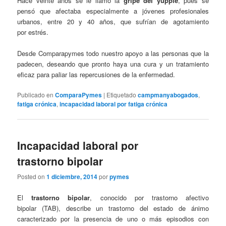
Hace veinte años se le llamó la
gripe del yuppie
, pues se
pensó que afectaba especialmente a jóvenes profesionales
urbanos, entre 20 y 40 años, que sufrían de agotamiento
por estrés.
Desde Comparapymes todo nuestro apoyo a las personas que la
padecen, deseando que pronto haya una cura y un tratamiento
eficaz para paliar las repercusiones de la enfermedad.
Publicado en
ComparaPymes
|
Etiquetado
campmanyabogados
,
fatiga crónica
,
incapacidad laboral por fatiga crónica
Incapacidad laboral por
trastorno bipolar
Posted on
1 diciembre, 2014
por
pymes
El
trastorno bipolar
, conocido por trastorno afectivo
bipolar (TAB), describe un trastorno del estado de ánimo
caracterizado por la presencia de uno o más episodios con