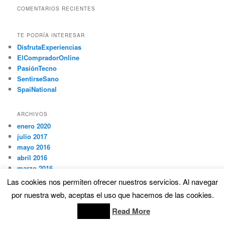
COMENTARIOS RECIENTES
TE PODRÍA INTERESAR
DisfrutaExperiencias
ElCompradorOnline
PasiónTecno
SentirseSano
SpaiNational
ARCHIVOS
enero 2020
julio 2017
mayo 2016
abril 2016
marzo 2016
febrero 2016
Las cookies nos permiten ofrecer nuestros servicios. Al navegar
enero 2016
por nuestra web, aceptas el uso que hacemos de las cookies.
diciembre 2015
Read More
noviembre 2015
Accept
octubre 2015