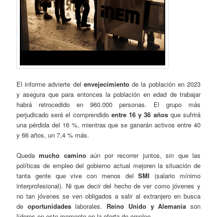
El informe advierte del
envejecimiento
de la población en 2023
y asegura que para entonces la población en edad de trabajar
habrá retrocedido en 960.000 personas. El grupo más
perjudicado será el comprendido
entre 16 y 36 años
que sufrirá
una pérdida del 16 %, mientras que se ganarán activos entre 40
y 66 años, un 7,4 % más.
Queda
mucho camino
aún por recorrer juntos, sin que las
políticas de empleo del gobierno actual mejoren la situación de
tanta gente que vive con menos del
SMI
(salario mínimo
interprofesional). Ni que decir del hecho de ver como jóvenes y
no tan jóvenes se ven obligados a salir al extranjero en busca
de
oportunidades
laborales.
Reino Unido y Alemania
son
líderes en este momento en la oferta de empleo.