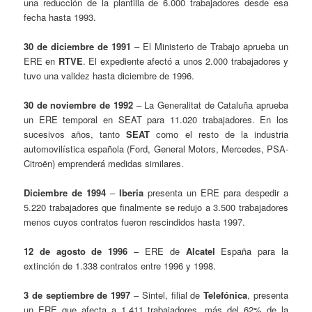
una reducción de la plantilla de 6.000 trabajadores desde esa
fecha hasta 1993.
30 de diciembre de 1991
– El Ministerio de Trabajo aprueba un
ERE en
RTVE
. El expediente afectó a unos 2.000 trabajadores y
tuvo una validez hasta diciembre de 1996.
30 de noviembre de 1992
– La Generalitat de Cataluña aprueba
un ERE temporal en SEAT para 11.020 trabajadores. En los
sucesivos años, tanto
SEAT
como el resto de la industria
automovilística española (Ford, General Motors, Mercedes, PSA-
Citroën) emprenderá medidas similares.
Diciembre de 1994
–
Iberia
presenta un ERE para despedir a
5.220 trabajadores que finalmente se redujo a 3.500 trabajadores
menos cuyos contratos fueron rescindidos hasta 1997.
12 de agosto de 1996
– ERE de
Alcatel
España para la
extinción de 1.338 contratos entre 1996 y 1998.
3 de septiembre de 1997
– Sintel, filial de
Telefónica
, presenta
un ERE que afecta a 1.411 trabajadores, más del 62% de la