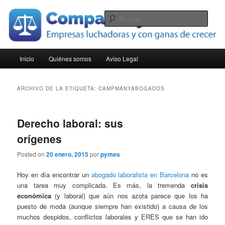
Ir
Ir
Empresas luchadoras y con ganas de crecer
al
al
Busc
contenido
contenido
principal
secundario
Compara Pymes
Menú
Inicio
Quiénes somos
Aviso Legal
principal
ARCHIVO DE LA ETIQUETA:
CAMPMANYABOGADOS
Derecho laboral: sus
orígenes
Posted on
20 enero, 2015
por
pymes
Hoy en día encontrar un
abogado laboralista en Barcelona
no es
una tarea muy complicada. Es más, la tremenda
crisis
económica
(y laboral) que aún nos azota parece que los ha
puesto de moda (aunque siempre han existido) a causa de los
muchos despidos, conflictos laborales y ERES que se han ido